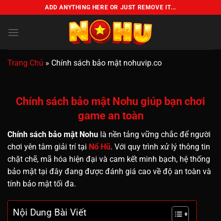
Chuyển
ADD ANYTHING HERE OR JUST REMOVE IT...
đến
×
nội
dung
Trang Chủ
»
Chính sách bảo mật nohuvip.co
Chính sách bảo mật Nohu giúp bạn chơi
game an toàn
Chính sách bảo mật Nohu
là nền tảng vững chắc để người
chơi yên tâm giải trí tại
Nổ Hũ
. Với quy trình xử lý thông tin
chặt chẽ, mã hóa hiện đại và cam kết minh bạch, hệ thống
bảo mật tại đây đang được đánh giá cao về độ an toàn và
tính bảo mật tối đa.
Nội Dung Bài Viết