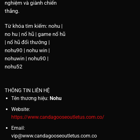
nghiệm và giành chiến
thắng.
Từ khóa tìm kiếm: nohu |
no hu | nổ hũ | game nổ hũ
| nổ hũ đổi thưởng |
nohu90 | nohu win |
nohuwin | nohu90 |
nohu52
THÔNG TIN LIÊN HỆ
Tên thương hiệu:
Nohu
Website:
https://www.candagooseoutletus.com.co/
Email:
vip@www.candagooseoutletus.com.co